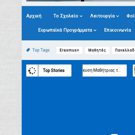
Αρχική
Το Σχολείο
Λειτουργία
Φοί
Ευρωπαϊκά Προγράμματα
Επικοινωνία
Top Tags
Erasmus+
Μαθητές
Πανελλαδ
Βράβευση Μαθήτριας του ΓΕΛ Παραλίας
Πρόγραμμα Αγωγής Υγε
Top Stories