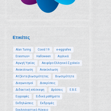
Ετικέτες
Alan Turing
Covid 19
e-eggrafes
Erasmus+
Halloween
Αγγλικά
Αγωγή Υγείας
Αειφόρο Ελληνικό Σχολείο
Ανακοίνωση
Ανακύκλωση
Ατζέντα βιωσιμότητας
Βιωσιμότητα
Διαγωνισμοί
Διακρίσεις
Διδακτική επίσκεψη
Δράσεις
Ε.Β.Ε.
Εγγραφές
Ειδικά μαθήματα
Εκδηλώσεις
Εκδρομές
Εκκλησιαστικό Λύκειο