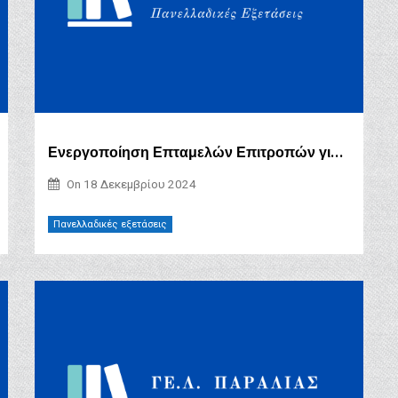
Ενεργοποίηση Επταμελών Επιτροπών για έκδοση Πιστοποιητικού Διαπίστωσης Πάθησης για την Εισαγωγή στην Τριτοβάθμια Εκπαίδευση ατόμων που πάσχουν από σοβαρές παθήσεις το ακαδημαϊκό έτος 2025-2026
On
18 Δεκεμβρίου 2024
Πανελλαδικές εξετάσεις