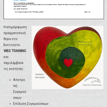
Η επιμόρφωση
πραγματοποιή
θηκε στο
Ι
νστιτούτο
WBS TRAINING
και
περιλάμβανε
τις ενότητες:
Αποτρο
πή
Συγκρού
σεων
Επίλυση Συγκρούσεων