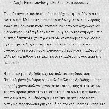
Αρχές Επικοινωνίας για Επίλυση Συγκρούσεων
Τους Έλληνες εκπαιδευτικούς υποδέχτηκε η διευθύντρια του
Ινστιτούτου Ms Heinitz, η οποία τους ξενάγησε στους χώρους,
ενώ η επιμόρφωση πραγματοποιήθηκε από τον Ψυχολόγο Mr
Kleinrensing. Κατά τη διάρκεια των 5 ημερών της επιμόρφωσης
οι εκπαιδευτικοί είχαν την ευκαιρία να αποκομίσουν γνώσεις
σχετικά με τη διαχείριση συγκρούσεων στην τάξη και να
γνωρίσουν τεχνικές που αξιοποιούν οι Γερμανοί εκπαιδευτικοί
αλλά και να έρθουν σε επαφή με το εκπαιδευτικό σύστημα της
Γερμανίας.
Η επίσκεψή στη Δρέσδη είχε και πολιτιστική διάσταση.
Περιελάμβανε ξενάγηση στην παλιά πόλη της Δρέσδης και στο
υπερσύγχρονο γυάλινο εργοστάσιο κατασκευής αυτοκινήτων
της VW, κρουαζιέρα στον Έλβα ποταμό και σύντομη επίσκεψη
στη Λειψία που συνδυάστηκε με επίσκεψη στο μουσείο του
Μπαχ και παρακολούθηση χορωδίας στο ναό Thomas Kirche. Στο