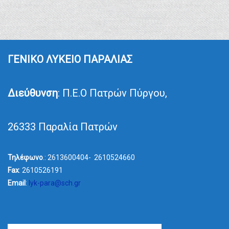
ΓΕΝΙΚΟ ΛΥΚΕΙΟ ΠΑΡΑΛΙΑΣ
Διεύθυνση
: Π.Ε.Ο Πατρών Πύργου,
26333 Παραλία Πατρών
Τηλέφωνο
.: 2613600404- 2610524660
Fax
: 2610526191
Email
:
lyk-para@sch.gr