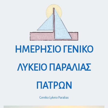
S
k
i
p
t
o
c
o
ΗΜΕΡΗΣΙΟ ΓΕΝΙΚΟ
n
t
e
ΛΥΚΕΙΟ ΠΑΡΑΛΙΑΣ
n
t
ΠΑΤΡΩΝ
Geniko Lykeio Paralias