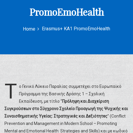
PromoEmoHealth
Erasmus+ KA1 PromoEmoHealth
Home
Τ
ο Γενικό Λύκειο Παραλίας συμμετέχει στο Ευρωπαϊκό
Πρόγραμμα της Βασικής Δράσης 1 – Σχολική
Εκπαίδευση, με τίτλο “
Πρόληψη και Διαχείριση
Συγκρούσεων στο Σύγχρονο Σχολείο Προαγωγή της Ψυχικής και
Συναισθηματικής Υγείας: Στρατηγικές και Δεξιότητες
” (Conflict
Prevention and Management in Modern School – Promoting
Mental and Emotional Health: Strategies and Skills) και με κωδικό