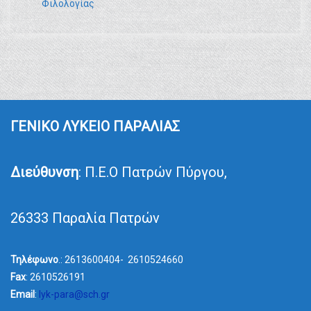
Φιλολογίας
ΓΕΝΙΚΟ ΛΥΚΕΙΟ ΠΑΡΑΛΙΑΣ
Διεύθυνση
: Π.Ε.Ο Πατρών Πύργου,
26333 Παραλία Πατρών
Τηλέφωνο
.: 2613600404- 2610524660
Fax
: 2610526191
Email
:
lyk-para@sch.gr