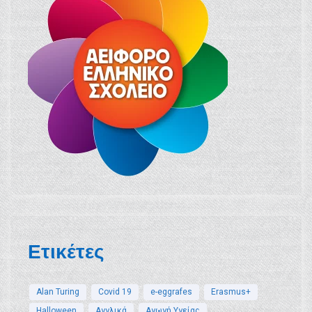
Ετικέτες
Alan Turing
Covid 19
e-eggrafes
Erasmus+
Halloween
Αγγλικά
Αγωγή Υγείας