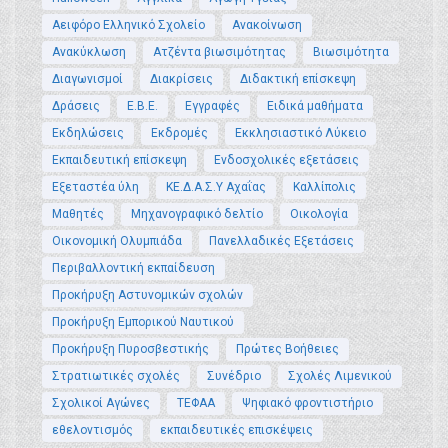
Αειφόρο Ελληνικό Σχολείο
Ανακοίνωση
Ανακύκλωση
Ατζέντα βιωσιμότητας
Βιωσιμότητα
Διαγωνισμοί
Διακρίσεις
Διδακτική επίσκεψη
Δράσεις
Ε.Β.Ε.
Εγγραφές
Ειδικά μαθήματα
Εκδηλώσεις
Εκδρομές
Εκκλησιαστικό Λύκειο
Εκπαιδευτική επίσκεψη
Ενδοσχολικές εξετάσεις
Εξεταστέα ύλη
ΚΕ.Δ.Α.Σ.Υ Αχαΐας
Καλλίπολις
Μαθητές
Μηχανογραφικό δελτίο
Οικολογία
Οικονομική Ολυμπιάδα
Πανελλαδικές Εξετάσεις
Περιβαλλοντική εκπαίδευση
Προκήρυξη Αστυνομικών σχολών
Προκήρυξη Εμπορικού Ναυτικού
Προκήρυξη Πυροσβεστικής
Πρώτες Βοήθειες
Στρατιωτικές σχολές
Συνέδριο
Σχολές Λιμενικού
Σχολικοί Αγώνες
ΤΕΦΑΑ
Ψηφιακό φροντιστήριο
εθελοντισμός
εκπαιδευτικές επισκέψεις