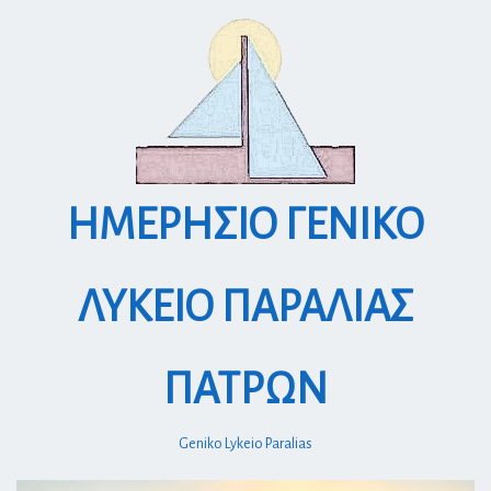
S
k
i
p
t
o
c
o
ΗΜΕΡΗΣΙΟ ΓΕΝΙΚΟ
n
t
e
ΛΥΚΕΙΟ ΠΑΡΑΛΙΑΣ
n
t
ΠΑΤΡΩΝ
Geniko Lykeio Paralias