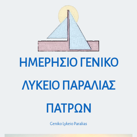
S
k
i
p
t
o
c
o
ΗΜΕΡΗΣΙΟ ΓΕΝΙΚΟ
n
t
e
ΛΥΚΕΙΟ ΠΑΡΑΛΙΑΣ
n
t
ΠΑΤΡΩΝ
Geniko Lykeio Paralias