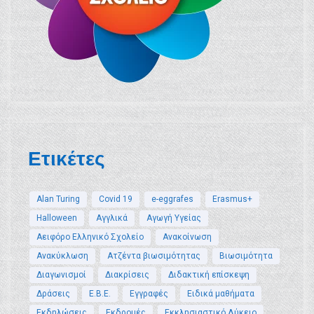
Ετικέτες
Alan Turing
Covid 19
e-eggrafes
Erasmus+
Halloween
Αγγλικά
Αγωγή Υγείας
Αειφόρο Ελληνικό Σχολείο
Ανακοίνωση
Ανακύκλωση
Ατζέντα βιωσιμότητας
Βιωσιμότητα
Διαγωνισμοί
Διακρίσεις
Διδακτική επίσκεψη
Δράσεις
Ε.Β.Ε.
Εγγραφές
Ειδικά μαθήματα
Εκδηλώσεις
Εκδρομές
Εκκλησιαστικό Λύκειο