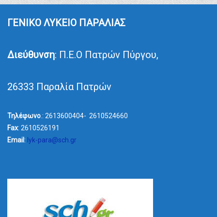
ΓΕΝΙΚΟ ΛΥΚΕΙΟ ΠΑΡΑΛΙΑΣ
Διεύθυνση
: Π.Ε.Ο Πατρών Πύργου,
26333 Παραλία Πατρών
Τηλέφωνο
.: 2613600404- 2610524660
Fax
: 2610526191
Email
:
lyk-para@sch.gr