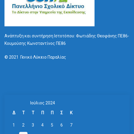
Ανάπτυξη και συντήρηση Ιστοτόπου: Φωτιάδης Θεοφάνης ΠΕ86-
Κουμούσης Κωνσταντίνος ΠΕ86
© 2021 Γενικό Λύκειο Παραλίας
Ιούλιος 2024
Δ
Τ
Τ
Π
Π
Σ
Κ
1
2
3
4
5
6
7