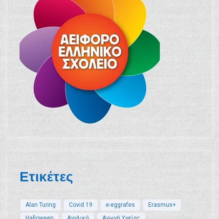
Ετικέτες
Alan Turing
Covid 19
e-eggrafes
Erasmus+
Halloween
Αγγλικά
Αγωγή Υγείας