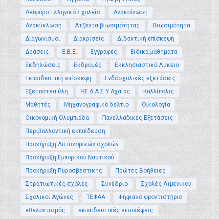
Αειφόρο Ελληνικό Σχολείο
Ανακοίνωση
Ανακύκλωση
Ατζέντα βιωσιμότητας
Βιωσιμότητα
Διαγωνισμοί
Διακρίσεις
Διδακτική επίσκεψη
Δράσεις
Ε.Β.Ε.
Εγγραφές
Ειδικά μαθήματα
Εκδηλώσεις
Εκδρομές
Εκκλησιαστικό Λύκειο
Εκπαιδευτική επίσκεψη
Ενδοσχολικές εξετάσεις
Εξεταστέα ύλη
ΚΕ.Δ.Α.Σ.Υ Αχαΐας
Καλλίπολις
Μαθητές
Μηχανογραφικό δελτίο
Οικολογία
Οικονομική Ολυμπιάδα
Πανελλαδικές Εξετάσεις
Περιβαλλοντική εκπαίδευση
Προκήρυξη Αστυνομικών σχολών
Προκήρυξη Εμπορικού Ναυτικού
Προκήρυξη Πυροσβεστικής
Πρώτες Βοήθειες
Στρατιωτικές σχολές
Συνέδριο
Σχολές Λιμενικού
Σχολικοί Αγώνες
ΤΕΦΑΑ
Ψηφιακό φροντιστήριο
εθελοντισμός
εκπαιδευτικές επισκέψεις