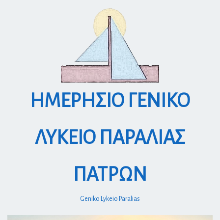
S
k
i
p
t
o
c
o
ΗΜΕΡΗΣΙΟ ΓΕΝΙΚΟ
n
t
e
ΛΥΚΕΙΟ ΠΑΡΑΛΙΑΣ
n
t
ΠΑΤΡΩΝ
Geniko Lykeio Paralias