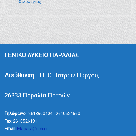
Φιλολογίας
ΓΕΝΙΚΟ ΛΥΚΕΙΟ ΠΑΡΑΛΙΑΣ
Διεύθυνση
: Π.Ε.Ο Πατρών Πύργου,
26333 Παραλία Πατρών
Τηλέφωνο
.: 2613600404- 2610524660
Fax
: 2610526191
Email
:
lyk-para@sch.gr