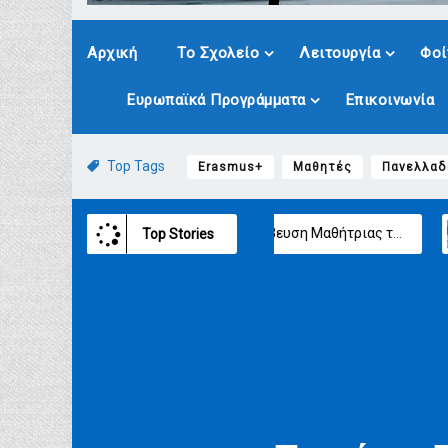
Αρχική
Το Σχολείο
Λειτουργία
Φοί
Ευρωπαϊκά Προγράμματα
Επικοινωνία
Top Tags
Erasmus+
Μαθητές
Πανελλαδ
Βράβευση Μαθήτριας του ΓΕΛ Παραλίας
Πρόγραμμα Αγωγής Υγείας
Top Stories