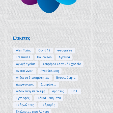
Ετικέτες
Alan Turing
Covid 19
e-eggrafes
Erasmus+
Halloween
Αγγλικά
Αγωγή Υγείας
Αειφόρο Ελληνικό Σχολείο
Ανακοίνωση
Ανακύκλωση
Ατζέντα βιωσιμότητας
Βιωσιμότητα
Διαγωνισμοί
Διακρίσεις
Διδακτική επίσκεψη
Δράσεις
Ε.Β.Ε.
Εγγραφές
Ειδικά μαθήματα
Εκδηλώσεις
Εκδρομές
Εκκλησιαστικό Λύκειο