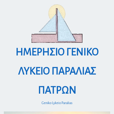
S
k
i
p
t
o
c
o
ΗΜΕΡΗΣΙΟ ΓΕΝΙΚΟ
n
t
e
ΛΥΚΕΙΟ ΠΑΡΑΛΙΑΣ
n
t
ΠΑΤΡΩΝ
Geniko Lykeio Paralias