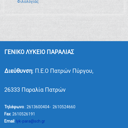
Φιλολογίας
ΓΕΝΙΚΟ ΛΥΚΕΙΟ ΠΑΡΑΛΙΑΣ
Διεύθυνση
: Π.Ε.Ο Πατρών Πύργου,
26333 Παραλία Πατρών
Τηλέφωνο
.: 2613600404- 2610524660
Fax
: 2610526191
Email
:
lyk-para@sch.gr