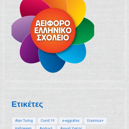
Ετικέτες
Alan Turing
Covid 19
e-eggrafes
Erasmus+
Halloween
Αγγλικά
Αγωγή Υγείας