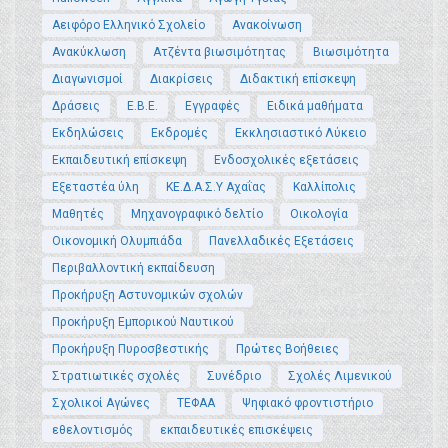
Αειφόρο Ελληνικό Σχολείο
Ανακοίνωση
Ανακύκλωση
Ατζέντα βιωσιμότητας
Βιωσιμότητα
Διαγωνισμοί
Διακρίσεις
Διδακτική επίσκεψη
Δράσεις
Ε.Β.Ε.
Εγγραφές
Ειδικά μαθήματα
Εκδηλώσεις
Εκδρομές
Εκκλησιαστικό Λύκειο
Εκπαιδευτική επίσκεψη
Ενδοσχολικές εξετάσεις
Εξεταστέα ύλη
ΚΕ.Δ.Α.Σ.Υ Αχαΐας
Καλλίπολις
Μαθητές
Μηχανογραφικό δελτίο
Οικολογία
Οικονομική Ολυμπιάδα
Πανελλαδικές Εξετάσεις
Περιβαλλοντική εκπαίδευση
Προκήρυξη Αστυνομικών σχολών
Προκήρυξη Εμπορικού Ναυτικού
Προκήρυξη Πυροσβεστικής
Πρώτες Βοήθειες
Στρατιωτικές σχολές
Συνέδριο
Σχολές Λιμενικού
Σχολικοί Αγώνες
ΤΕΦΑΑ
Ψηφιακό φροντιστήριο
εθελοντισμός
εκπαιδευτικές επισκέψεις