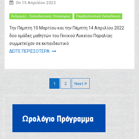
On
15 Απριλίου 2022
Εκδρομές - Εκπαιδευτικές Επισκέψεις
Περιβαλλοντική Εκπαίδευση
Την Πέμπτη 10 Μαρτίου και την Πέμπτη 14 Απριλίου 2022
δύο ομάδες μαθητών του Γενικού Λυκείου Παραλίας
συμμετείχαν σε εκπαιδευτικό
ΔΕΙΤΕ ΠΕΡΙΣΣΟΤΕΡΑ
Σ
1
2
Next
ε
λ
ι