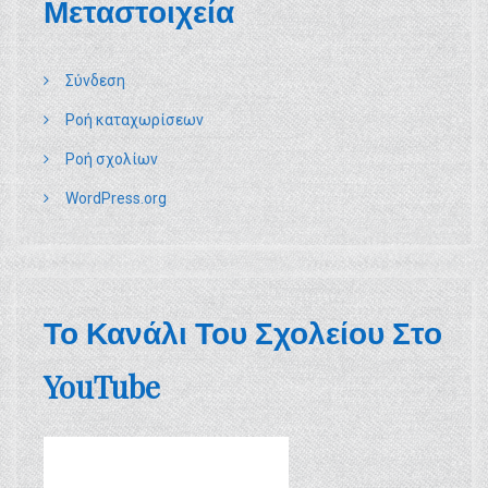
Μεταστοιχεία
ά
ρ
Σύνδεση
Ροή καταχωρίσεων
θ
Ροή σχολίων
ρ
WordPress.org
ω
ν
Το Κανάλι Του Σχολείου Στο
YouTube