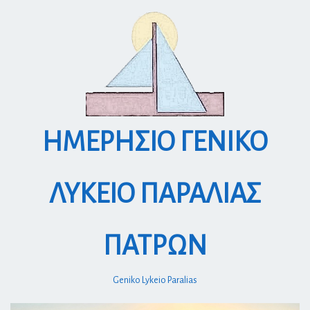
S
k
i
p
t
o
c
o
ΗΜΕΡΗΣΙΟ ΓΕΝΙΚΟ
n
t
e
ΛΥΚΕΙΟ ΠΑΡΑΛΙΑΣ
n
t
ΠΑΤΡΩΝ
Geniko Lykeio Paralias