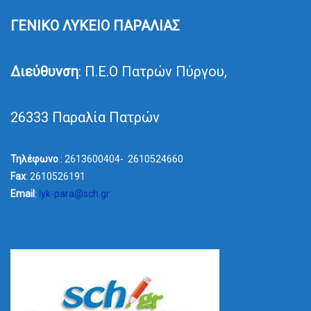
ΓΕΝΙΚΟ ΛΥΚΕΙΟ ΠΑΡΑΛΙΑΣ
Διεύθυνση
: Π.Ε.Ο Πατρών Πύργου,
26333 Παραλία Πατρών
Τηλέφωνο
.: 2613600404- 2610524660
Fax
: 2610526191
Email
:
lyk-para@sch.gr