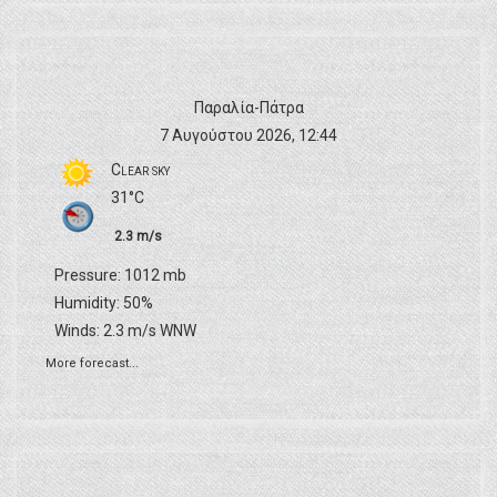
δ
ο
Παραλία-Πάτρα
7 Αυγούστου 2026, 12:44
π
Clear sky
31°C
ο
2.3 m/s
Pressure: 1012 mb
ί
Humidity: 50%
Winds: 2.3 m/s WNW
η
More forecast...
σ
η