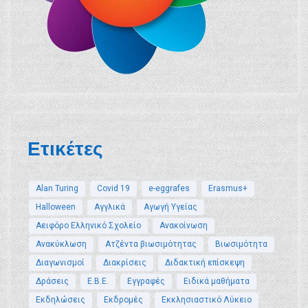
Ετικέτες
Alan Turing
Covid 19
e-eggrafes
Erasmus+
Halloween
Αγγλικά
Αγωγή Υγείας
Αειφόρο Ελληνικό Σχολείο
Ανακοίνωση
Ανακύκλωση
Ατζέντα βιωσιμότητας
Βιωσιμότητα
Διαγωνισμοί
Διακρίσεις
Διδακτική επίσκεψη
Δράσεις
Ε.Β.Ε.
Εγγραφές
Ειδικά μαθήματα
Εκδηλώσεις
Εκδρομές
Εκκλησιαστικό Λύκειο