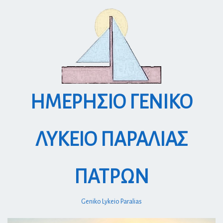
S
k
i
p
t
o
c
o
ΗΜΕΡΗΣΙΟ ΓΕΝΙΚΟ
n
t
e
ΛΥΚΕΙΟ ΠΑΡΑΛΙΑΣ
n
t
ΠΑΤΡΩΝ
Geniko Lykeio Paralias