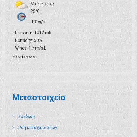
Mainly clear
ν
25°C
1.7 m/s
Pressure: 1012 mb
Humidity: 50%
Winds: 1.7 m/s E
More forecast...
Μεταστοιχεία
Σύνδεση
Ροή καταχωρίσεων