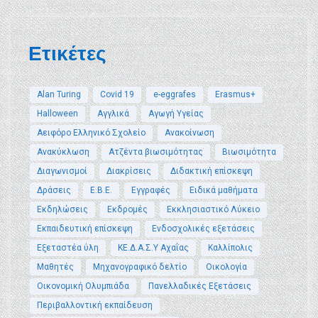
Ετικέτες
Alan Turing
Covid 19
e-eggrafes
Erasmus+
Halloween
Αγγλικά
Αγωγή Υγείας
Αειφόρο Ελληνικό Σχολείο
Ανακοίνωση
Ανακύκλωση
Ατζέντα βιωσιμότητας
Βιωσιμότητα
Διαγωνισμοί
Διακρίσεις
Διδακτική επίσκεψη
Δράσεις
Ε.Β.Ε.
Εγγραφές
Ειδικά μαθήματα
Εκδηλώσεις
Εκδρομές
Εκκλησιαστικό Λύκειο
Εκπαιδευτική επίσκεψη
Ενδοσχολικές εξετάσεις
Εξεταστέα ύλη
ΚΕ.Δ.Α.Σ.Υ Αχαΐας
Καλλίπολις
Μαθητές
Μηχανογραφικό δελτίο
Οικολογία
Οικονομική Ολυμπιάδα
Πανελλαδικές Εξετάσεις
Περιβαλλοντική εκπαίδευση