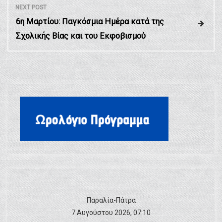
NEXT POST
η
6η Μαρτίου: Παγκόσμια Ημέρα κατά της
Σχολικής Βίας και του Εκφοβισμού
σ
η
ά
ρ
θ
ρ
Παραλία-Πάτρα
ω
7 Αυγούστου 2026, 07:10