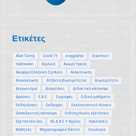
Ετικέτες
Alan Turing
Covid 19
e-eggrafes
Erasmus+
Halloween
Αγγλικά
Αγωγή Υγείας
Αειφόρο Ελληνικό Σχολείο
Ανακοίνωση
Ανακύκλωση
Ατζέντα βιωσιμότητας
Βιωσιμότητα
Διαγωνισμοί
Διακρίσεις
Διδακτική επίσκεψη
Δράσεις
Ε.Β.Ε.
Εγγραφές
Ειδικά μαθήματα
Εκδηλώσεις
Εκδρομές
Εκκλησιαστικό Λύκειο
Εκπαιδευτική επίσκεψη
Ενδοσχολικές εξετάσεις
Εξεταστέα ύλη
ΚΕ.Δ.Α.Σ.Υ Αχαΐας
Καλλίπολις
Μαθητές
Μηχανογραφικό δελτίο
Οικολογία