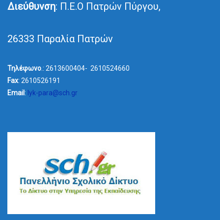
Διεύθυνση
: Π.Ε.Ο Πατρών Πύργου,
26333 Παραλία Πατρών
Τηλέφωνο
.: 2613600404- 2610524660
Fax
: 2610526191
Email
:
lyk-para@sch.gr