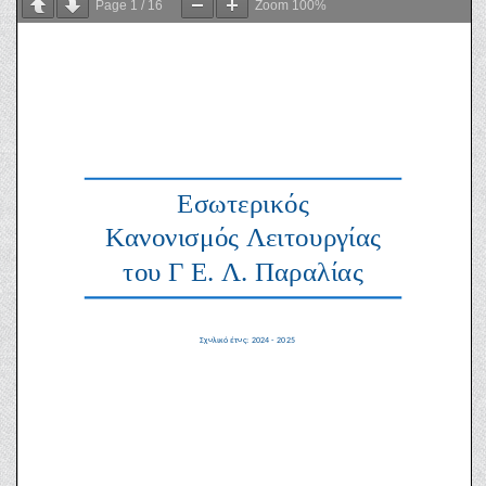
Page
1
/
16
Zoom
100%