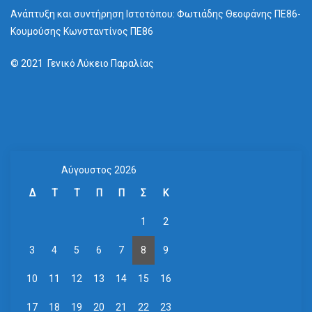
Ανάπτυξη και συντήρηση Ιστοτόπου: Φωτιάδης Θεοφάνης ΠΕ86-
Κουμούσης Κωνσταντίνος ΠΕ86
© 2021 Γενικό Λύκειο Παραλίας
Αύγουστος 2026
Δ
Τ
Τ
Π
Π
Σ
Κ
1
2
3
4
5
6
7
8
9
10
11
12
13
14
15
16
17
18
19
20
21
22
23