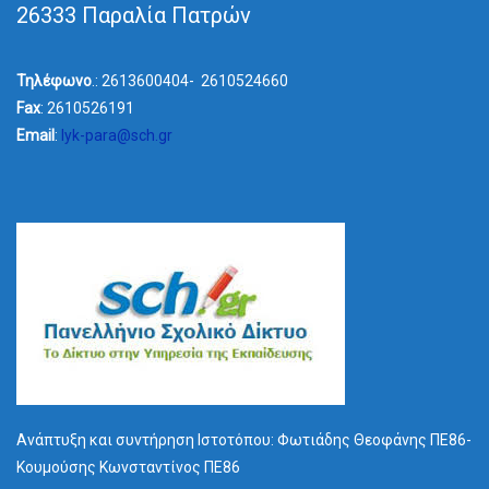
26333 Παραλία Πατρών
Τηλέφωνο
.: 2613600404- 2610524660
Fax
: 2610526191
Email
:
lyk-para@sch.gr
Ανάπτυξη και συντήρηση Ιστοτόπου: Φωτιάδης Θεοφάνης ΠΕ86-
Κουμούσης Κωνσταντίνος ΠΕ86