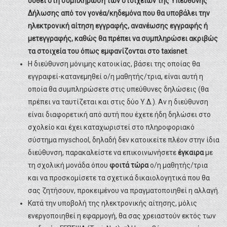
δοθεί στη συμπλήρωση των στοιχείων της Υπεύθυνης
Δήλωσης από τον γονέα/κηδεμόνα που θα υποβάλει την
ηλεκτρονική αίτηση εγγραφής, ανανέωσης εγγραφής ή
μετεγγραφής, καθώς θα πρέπει να συμπληρώσει ακριβώς
τα στοιχεία του όπως εμφανίζονται στο taxisnet
.
Η διεύθυνση μόνιμης κατοικίας, βάσει της οποίας θα
εγγραφεί-κατανεμηθεί ο/η μαθητής/τρια, είναι αυτή η
οποία θα συμπληρώσετε στις υπεύθυνες δηλώσεις (θα
πρέπει να ταυτίζεται και στις δύο Υ.Δ.). Αν η διεύθυνση
είναι διαφορετική από αυτή που έχετε ήδη δηλώσει στο
σχολείο και έχει καταχωριστεί στο πληροφοριακό
σύστημα myschool, δηλαδή δεν κατοικείτε πλέον στην ίδια
διεύθυνση, παρακαλείστε να επικοινωνήσετε
έγκαιρα
με
τη σχολική μονάδα όπου
φοιτά τώρα
ο/η μαθητής/τρια
και να προσκομίσετε τα σχετικά δικαιολογητικά που θα
σας ζητήσουν, προκειμένου να πραγματοποιηθεί η αλλαγή.
Κατά την υποβολή της ηλεκτρονικής αίτησης, μόλις
ενεργοποιηθεί η εφαρμογή, θα σας χρειαστούν εκτός των