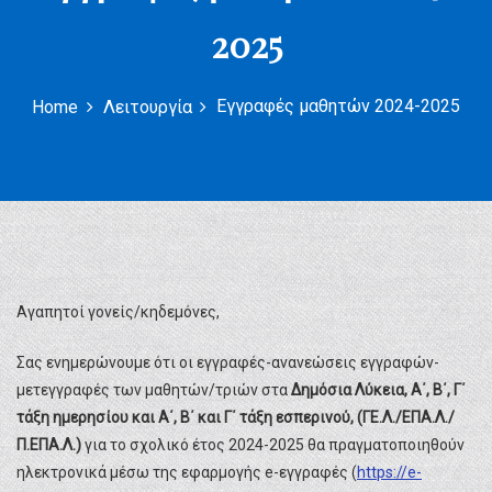
2025
Εγγραφές μαθητών 2024-2025
Home
Λειτουργία
Αγαπητοί γονείς/κηδεμόνες,
Σας ενημερώνουμε ότι οι εγγραφές-ανανεώσεις εγγραφών-
μετεγγραφές των μαθητών/τριών στα
Δημόσια Λύκεια, Α΄, Β΄, Γ΄
τάξη ημερησίου και Α΄, Β΄ και Γ΄ τάξη εσπερινού, (ΓΕ.Λ./ΕΠΑ.Λ./
Π.ΕΠΑ.Λ.)
για το σχολικό έτος 2024-2025 θα πραγματοποιηθούν
ηλεκτρονικά μέσω της εφαρμογής e-εγγραφές (
https://e-