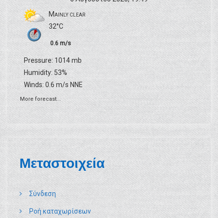
ρ
Mainly clear
θ
32°C
0.6 m/s
ρ
Pressure: 1014 mb
Humidity: 53%
ω
Winds: 0.6 m/s NNE
More forecast...
ν
Μεταστοιχεία
Σύνδεση
Ροή καταχωρίσεων