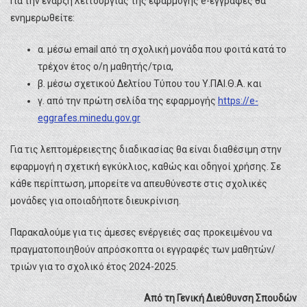
Για την έναρξη λειτουργίας της εφαρμογής e-εγγραφές θα
ενημερωθείτε:
α. μέσω email από τη σχολική μονάδα που φοιτά κατά το
τρέχον έτος ο/η μαθητής/τρια,
β. μέσω σχετικού Δελτίου Τύπου του Υ.ΠΑΙ.Θ.Α. και
γ. από την πρώτη σελίδα της εφαρμογής
https://e-
eggrafes.minedu.gov.gr
Για τις λεπτομέρειεςτης διαδικασίας θα είναι διαθέσιμη στην
εφαρμογή η σχετική εγκύκλιος, καθώς και οδηγοί χρήσης. Σε
κάθε περίπτωση, μπορείτε να απευθύνεστε στις σχολικές
μονάδες για οποιαδήποτε διευκρίνιση.
Παρακαλούμε για τις άμεσες ενέργειές σας προκειμένου να
πραγματοποιηθούν απρόσκοπτα οι εγγραφές των μαθητών/
τριών για το σχολικό έτος 2024-2025.
Από τη Γενική Διεύθυνση Σπουδών