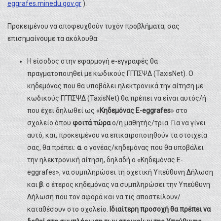
eggrafes.minedu.gov.gr
).
Προκειμένου να αποφευχθούν τυχόν προβλήματα, σας
επισημαίνουμε τα ακόλουθα:
Η είσοδος στην εφαρμογή e-εγγραφές θα
πραγματοποιηθεί με κωδικούς ΓΓΠΣΨΔ (TaxisNet). Ο
κηδεμόνας που θα υποβάλει ηλεκτρονικά την αίτηση με
κωδικούς ΓΓΠΣΨΔ (TaxisNet) θα πρέπει να είναι αυτός/ή
που έχει δηλωθεί ως «
Κηδεμόνας E-eggrafes
» στο
σχολείο όπου
φοιτά τώρα
ο/η μαθητής/τρια. Για να γίνει
αυτό, και, προκειμένου να επικαιροποιηθούν τα στοιχεία
σας, θα πρέπει:
α
. ο γονέας/κηδεμόνας που θα υποβάλει
την ηλεκτρονική αίτηση, δηλαδή ο «Κηδεμόνας E-
eggrafes», να συμπληρώσει τη σχετική Υπεύθυνη Δήλωση
και
β
. ο έτερος κηδεμόνας να συμπληρώσει την Υπεύθυνη
Δήλωση που τον αφορά και να τις αποστείλουν/
καταθέσουν στο σχολείο.
Ιδιαίτερη προσοχή θα πρέπει να