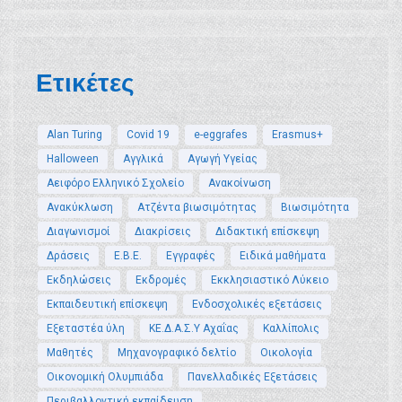
Ετικέτες
Alan Turing
Covid 19
e-eggrafes
Erasmus+
Halloween
Αγγλικά
Αγωγή Υγείας
Αειφόρο Ελληνικό Σχολείο
Ανακοίνωση
Ανακύκλωση
Ατζέντα βιωσιμότητας
Βιωσιμότητα
Διαγωνισμοί
Διακρίσεις
Διδακτική επίσκεψη
Δράσεις
Ε.Β.Ε.
Εγγραφές
Ειδικά μαθήματα
Εκδηλώσεις
Εκδρομές
Εκκλησιαστικό Λύκειο
Εκπαιδευτική επίσκεψη
Ενδοσχολικές εξετάσεις
Εξεταστέα ύλη
ΚΕ.Δ.Α.Σ.Υ Αχαΐας
Καλλίπολις
Μαθητές
Μηχανογραφικό δελτίο
Οικολογία
Οικονομική Ολυμπιάδα
Πανελλαδικές Εξετάσεις
Περιβαλλοντική εκπαίδευση