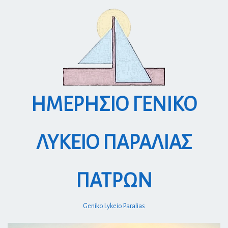
S
k
i
p
t
o
c
o
ΗΜΕΡΗΣΙΟ ΓΕΝΙΚΟ
n
t
e
ΛΥΚΕΙΟ ΠΑΡΑΛΙΑΣ
n
t
ΠΑΤΡΩΝ
Geniko Lykeio Paralias