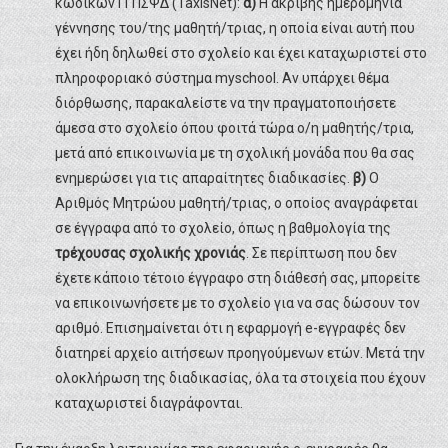
κωδικών ΓΓΠΣΨΔ (TaxisNet):
α)
Η ακριβής ημερομηνία
γέννησης του/της μαθητή/τριας, η οποία είναι αυτή που
έχει ήδη δηλωθεί στο σχολείο και έχει καταχωριστεί στο
πληροφοριακό σύστημα myschool. Αν υπάρχει θέμα
διόρθωσης, παρακαλείστε να την πραγματοποιήσετε
άμεσα στο σχολείο όπου φοιτά τώρα ο/η μαθητής/τρια,
μετά από επικοινωνία με τη σχολική μονάδα που θα σας
ενημερώσει για τις απαραίτητες διαδικασίες.
β)
Ο
Αριθμός Μητρώου μαθητή/τριας, ο οποίος αναγράφεται
σε έγγραφα από το σχολείο, όπως η βαθμολογία της
τρέχουσας σχολικής χρονιάς
. Σε περίπτωση που δεν
έχετε κάποιο τέτοιο έγγραφο στη διάθεσή σας, μπορείτε
να επικοινωνήσετε με το σχολείο για να σας δώσουν τον
αριθμό. Επισημαίνεται ότι η εφαρμογή e-εγγραφές δεν
διατηρεί αρχείο αιτήσεων προηγούμενων ετών. Μετά την
ολοκλήρωση της διαδικασίας, όλα τα στοιχεία που έχουν
καταχωριστεί διαγράφονται.