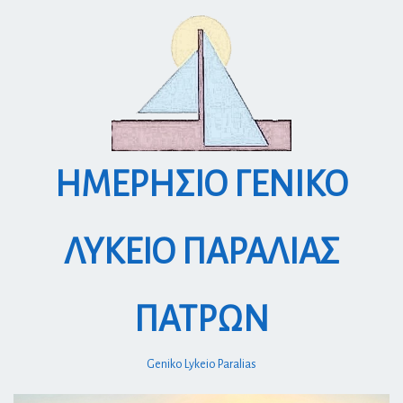
S
k
i
p
t
o
c
o
ΗΜΕΡΗΣΙΟ ΓΕΝΙΚΟ
n
t
e
ΛΥΚΕΙΟ ΠΑΡΑΛΙΑΣ
n
t
ΠΑΤΡΩΝ
Geniko Lykeio Paralias