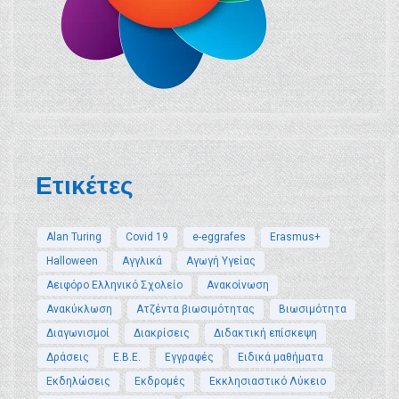
Ετικέτες
Alan Turing
Covid 19
e-eggrafes
Erasmus+
Halloween
Αγγλικά
Αγωγή Υγείας
Αειφόρο Ελληνικό Σχολείο
Ανακοίνωση
Ανακύκλωση
Ατζέντα βιωσιμότητας
Βιωσιμότητα
Διαγωνισμοί
Διακρίσεις
Διδακτική επίσκεψη
Δράσεις
Ε.Β.Ε.
Εγγραφές
Ειδικά μαθήματα
Εκδηλώσεις
Εκδρομές
Εκκλησιαστικό Λύκειο