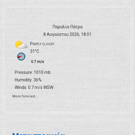
ά
ρ
Παραλία-Πάτρα
8 Αυγούστου 2026, 18:01
θ
Partly cloudy
31°C
ρ
0.7 m/s
ω
Pressure: 1010 mb
Humidity: 36%
Winds: 0.7 m/s WSW
ν
More forecast...