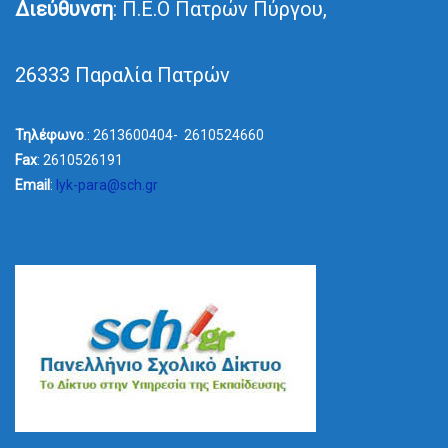
Διεύθυνση
: Π.Ε.Ο Πατρών Πύργου,
26333 Παραλία Πατρών
Τηλέφωνο
.: 2613600404- 2610524660
Fax
: 2610526191
Email
:
lyk-para@sch.gr