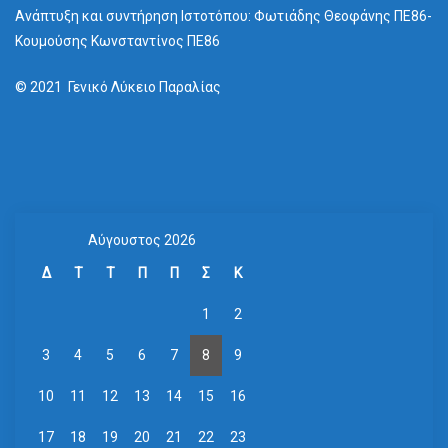
Ανάπτυξη και συντήρηση Ιστοτόπου: Φωτιάδης Θεοφάνης ΠΕ86-
Κουμούσης Κωνσταντίνος ΠΕ86
© 2021 Γενικό Λύκειο Παραλίας
Αύγουστος 2026
Δ
Τ
Τ
Π
Π
Σ
Κ
1
2
3
4
5
6
7
8
9
10
11
12
13
14
15
16
17
18
19
20
21
22
23